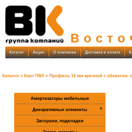
В
о
с
т
о
Каталог
Акция
О компании
Доставка и оплата
К
Каталог >
Кант ПВХ >
Профиль 16 мм врезной с обхватом 
Амортизаторы мебельные
Декоративные элементы
Заглушки, подкладки
Замки, магниты