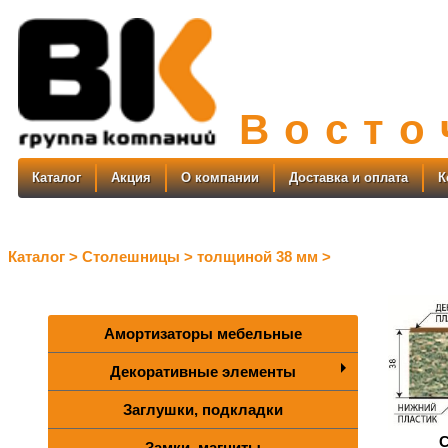
В
о
с
т
о
Каталог
Акция
О компании
Доставка и оплата
К
Каталог >
Столешницы >
толщиной 38 мм >
Амортизаторы мебельные
Декоративные элементы
Заглушки, подкладки
Замки, магниты